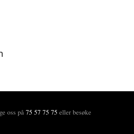
n
nge oss på
75 57 75 75
eller besøke