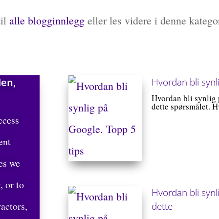
il
alle blogginnlegg
eller les videre i denne katego
den,
Hvordan bli synl
Hvordan bli synlig 
dette spørsmålet. Hv
ccess
ent
es we
, or to
Hvordan bli synl
ractors,
dette