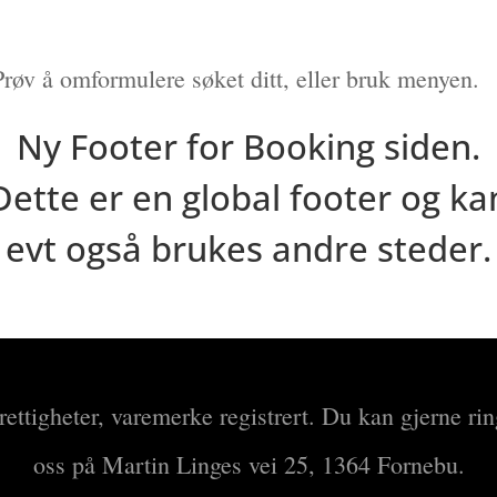
 Prøv å omformulere søket ditt, eller bruk menyen.
Ny Footer for Booking siden.
Dette er en global footer og ka
evt også brukes andre steder.
e rettigheter, varemerke registrert. Du kan gjerne ri
oss på Martin Linges vei 25, 1364 Fornebu.